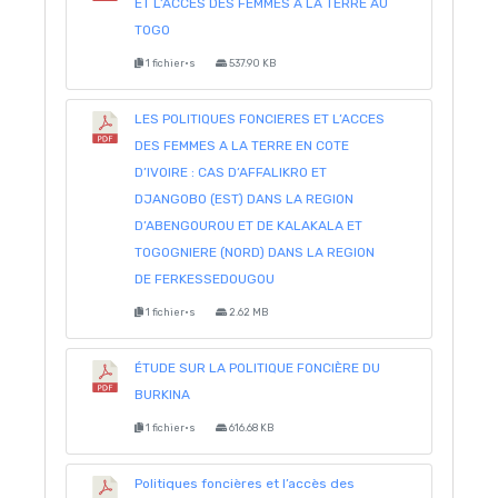
ET L’ACCES DES FEMMES A LA TERRE AU
TOGO
1 fichier·s
537.90 KB
LES POLITIQUES FONCIERES ET L’ACCES
DES FEMMES A LA TERRE EN COTE
D’IVOIRE : CAS D’AFFALIKRO ET
DJANGOBO (EST) DANS LA REGION
D’ABENGOUROU ET DE KALAKALA ET
TOGOGNIERE (NORD) DANS LA REGION
DE FERKESSEDOUGOU
1 fichier·s
2.62 MB
ÉTUDE SUR LA POLITIQUE FONCIÈRE DU
BURKINA
1 fichier·s
616.68 KB
Politiques foncières et l’accès des