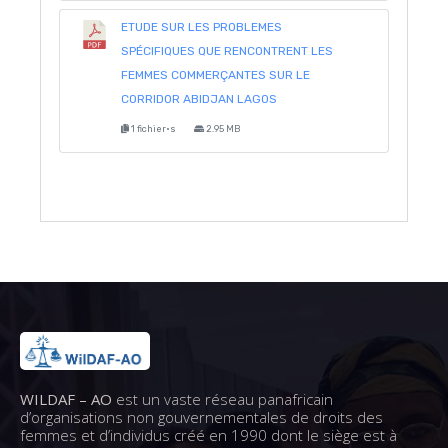
ETUDE SUR LES PROBLEMES
SPÉCIFIQUES QUE RENCONTRENT LES
FEMMES COMMERÇANTES SUR LE
CORRIDOR ABIDJAN LAGOS
1 fichier·s
2.95 MB
WILDAF – AO
est un vaste réseau panafricain
d’organisations non gouvernementales de droits des
femmes et d’individus créé en 1990 dont le siège est à