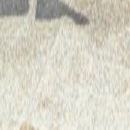
BRIGITTE KAFUI ADJAMAGBO
COORDINATRICE WILDAF-AO
25 ans déjà !
Women in Law and Development in Africa-Afrique de l’Ouest (WiLDAF
-AO) célèbre 25 ans d’existence. Que de choses vécues en 25 ans !
Hier, le 1er Août 1997, avec Béatrice Ajavon, nous ouvrions les portes
du petit bureau à deux pièces du WiLDAF, Bureau Sous Régional pour
l’Afrique de l’Ouest avec ...
Lire la suite