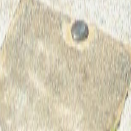
25 ans d'engagement
pour les droits des femmes en Afrique de
l'ouest.
WiLDAF-AO (Women in Law and development in Africa -Afrique de
l’Ouest a la particularité d’être à la fois un réseau et une ONG
d’intervention de terrain et d’influence auprès des décideurs et des
institutions. A cet effet, Il prend part activement aux réunions des
principales institutions sous régionales, régionales et
internationales qui traitent des questions des droits humains des
femmes et des filles afin de faire des plaidoyers pour la prise en
compte de leurs droits et besoin et a réalisé plusieurs projets et
actions d’envergure sous régionale sur différents thématiques,
dans lesquels le réseau a une expertise avérée.