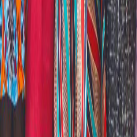
WILDAF - AO
WiLDAF, Bureau Sous Régional pour l’Afrique de l’Ouest
(WiLDAF-AO)
a été créé en avril 1997. Il fait partie d’un vaste
réseau panafricain d’organisations non gouvernementales de
droits des femmes et d’individus créé en 1990 dont le siège
initialement à Hararé, a été transféré à Lomé, Togo. Il est dédié
à promouvoir et à renforcer les stratégies qui lient le droit au
développement afin d’accroître la participation et l’influence
des femmes à tous les niveaux pour l’émergence
d’une
culture d’exercice et de respect des droits des
femmes en Afrique
…
Lire plus