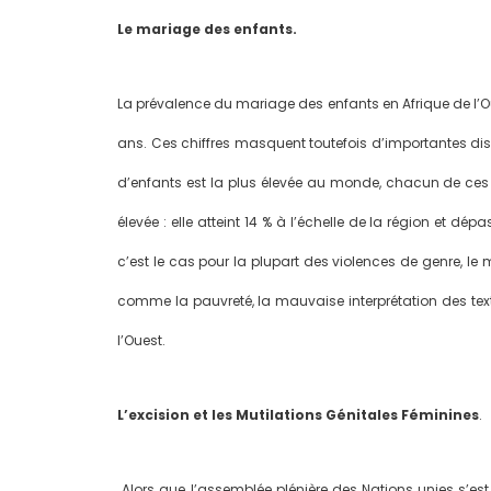
Le mariage des enfants.
La prévalence du mariage des enfants en Afrique de l’Oues
ans. Ces chiffres masquent toutefois d’importantes dis
d’enfants est la plus élevée au monde, chacun de ces
élevée : elle atteint 14 % à l’échelle de la région et d
c’est le cas pour la plupart des violences de genre, le
comme la pauvreté, la mauvaise interprétation des texte
l’Ouest.
L’excision et les Mutilations Génitales Féminines
.
Alors que l’assemblée plénière des Nations unies s’est