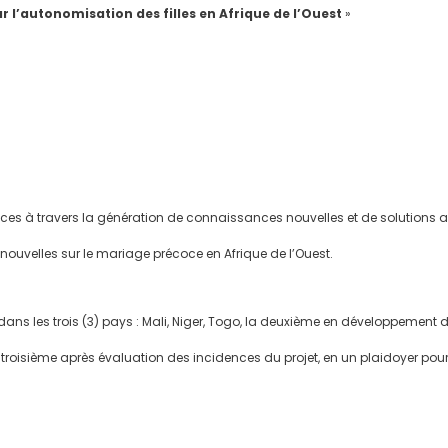
r l’autonomisation des filles en Afrique de l’Ouest
»
es à travers la génération de connaissances nouvelles et de solutions a
nouvelles sur le mariage précoce en Afrique de l’Ouest.
ns les trois (3) pays : Mali, Niger, Togo, la deuxième en développement d
 la troisième après évaluation des incidences du projet, en un plaidoyer po