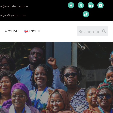
daf@wildaf-ao.org ou
daf_ao@yahoo.com
S
ARCHIVES
ENGLISH