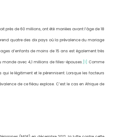
oit près de 60 millions, ont été mariées avant l’âge de 18
omprend quatre des dix pays où la prévalence du mariage
iages d’enfants de moins de 15 ans est également très
 au monde avec 4,1 millions de filles-épouses.
[1]
Comme
ui le légitiment et le pérennisent. Lorsque les facteurs
évalence de ce fléau explose. C’est le cas en Afrique de
féminines (MGF) en décembre 2012, la lutte contre cette