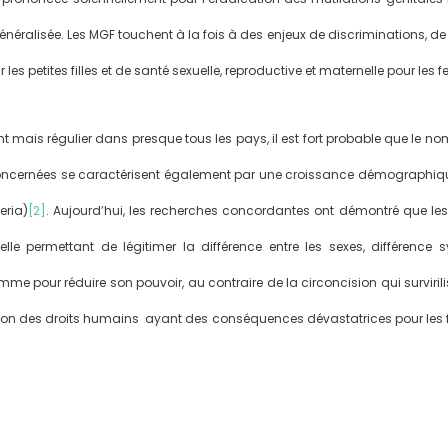
énéralisée. Les MGF touchent à la fois à des enjeux de discriminations, de
les petites filles et de santé sexuelle, reproductive et maternelle pour le
 mais régulier dans presque tous les pays, il est fort probable que le n
ernées se caractérisent également par une croissance démographique él
eria)
[2]
. Aujourd’hui, les recherches concordantes ont démontré que le
lle permettant de légitimer la différence entre les sexes, différence
a femme pour réduire son pouvoir, au contraire de la circoncision qui survir
ation des droits humains ayant des conséquences dévastatrices pour les fe