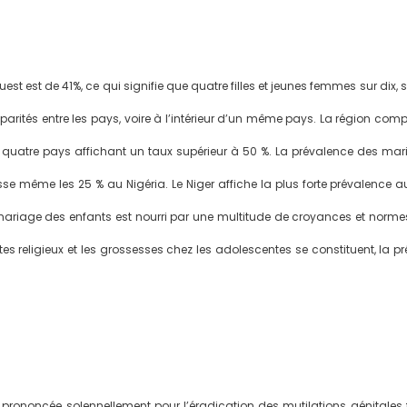
t est de 41%, ce qui signifie que quatre filles et jeunes femmes sur dix, s
parités entre les pays, voire à l’intérieur d’un même pays. La région c
 quatre pays affichant un taux supérieur à 50 %. La prévalence des mar
épasse même les 25 % au Nigéria. Le Niger affiche la plus forte prévalence
 mariage des enfants est nourri par une multitude de croyances et normes q
s religieux et les grossesses chez les adolescentes se constituent, la pr
 prononcée solennellement pour l’éradication des mutilations génitales 