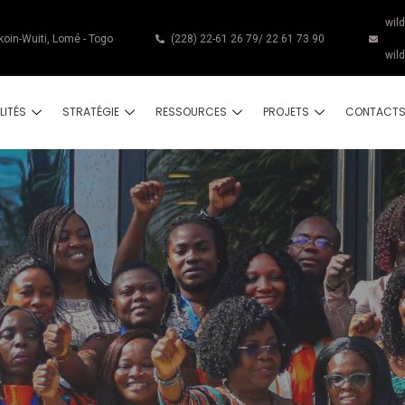
wil
koin-Wuiti, Lomé - Togo
(228) 22-61 26 79/ 22 61 73 90
wil
LITÉS
STRATÉGIE
RESSOURCES
PROJETS
CONTACT