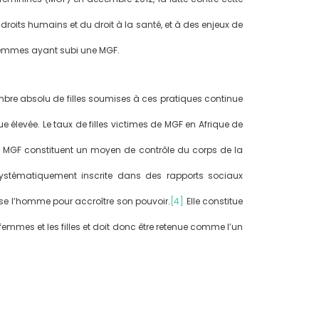
 droits humains et du droit à la santé, et à des enjeux de
s femmes ayant subi une MGF.
ombre absolu de filles soumises à ces pratiques continue
evée. Le taux de filles victimes de MGF en Afrique de
s MGF constituent un moyen de contrôle du corps de la
 systématiquement inscrite dans des rapports sociaux
ilise l’homme pour accroître son pouvoir.
[4]
Elle constitue
mmes et les filles et doit donc être retenue comme l’un