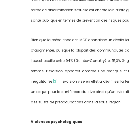
forme de discrimination sexuelle est encore loin d’être g
santé publique en termes de prévention des risques pour 
Bien que la prévalence des MGF connaisse un déclin lent
d’augmenter, puisque la plupart des communautés conc
l’ouest oscille entre 94% (Guinée-Conakry) et 15,3% (Nig
femme. L’excision apparait comme une pratique ritue
inégalitaires
[3]
: l’excision vise en effet à déviriliser l
un risque pour la santé reproductive ainsi qu’une viol
des sujets de préoccupations dans la sous-région.
Violences psychologiques