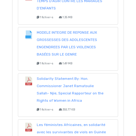
TEMPS D’AGIR CONTRE LES MARIAGES
D’ENFANTS
1 fichier·s
1.35 MB
MODELE INTEGRE DE REPONSE AUX
GROSSESSES DES ADOLESCENTES
ENGENDREES PAR LES VIOLENCES
BASÉES SUR LE GENRE
1 fichier·s
1.49 MB
Solidarity Statement By: Hon.
Commissioner Janet Ramatoulie
Sallah- Njie, Special Rapporteur on the
Rights of Women in Africa
1 fichier·s
355.77 KB
Les féministes Africaines, en solidarité
avec les survivantes de viols en Guinée