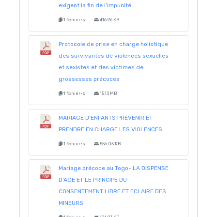
exigent la fin de l’impunité
1 fichier·s
416.96 KB
Protocole de prise en charge holistique
des survivantes de violences sexuelles
et sexistes et des victimes de
grossesses précoces
1 fichier·s
15.13 MB
MARIAGE D’ENFANTS PRÉVENIR ET
PRENDRE EN CHARGE LES VIOLENCES
1 fichier·s
556.05 KB
Mariage précoce au Togo- LA DISPENSE
D’AGE ET LE PRINCIPE DU
CONSENTEMENT LIBRE ET ECLAIRE DES
MINEURS