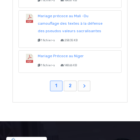
1 fichier·s
184.87 KB
Mariage précoce au Mali -Du
camouflage des textes à la défense
des pseudos valeurs sacralisantes
1 fichier·s
258.35 KB
Mariage Précoce au Niger
1 fichier·s
148.66 KB
1
2