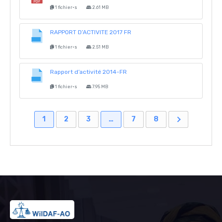
1 fichier·s
2.61 MB
RAPPORT D’ACTIVITE 2017 FR
1 fichier·s
2.51 MB
Rapport d’activité 2014-FR
1 fichier·s
7.95 MB
1
2
3
…
7
8