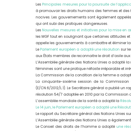
Les
Principales mesures pour la poursuite de l’appli
à promouvoir les droits humains des femmes et des fill
nocives. Les gouvernements sont également appelés à
qui ont subi des pratiques dangereuses.
Les
Nouvelles mesures et initiatives pour la mise en
les MGF tout en soulignant que certaines attitudes et
appelle les gouvernements à combattre et éliminer la
Le
Parlement européen a adopté une résolution
sur le
aux États membres de reconnaitre le droit d’asile aux 
L’Assemblée générale des Nations Unies a adopté la rés
féminines sont une pratique néfaste irréparable et irrév
La Commission de la condition de la femme a adopt
La cinquante-sixième session de la Commission
(E/CN.6/2012/L.1). Le Secrétaire général a publié un rap
résolution 54/7 adoptée en 2010 par la Commission d
L’assemblée mondiale de la santé a adopté la
Résol
Le 14 juin, le Parlement européen a adopté une Résolut
Le rapport du Secrétaire général des Nations Unies sur
L’Assemblée générale des Nations Unies a égalemen
Le Conseil des droits de l’homme a adopté
une réso