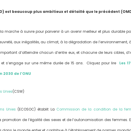
est beaucoup plus ambitieux et détaillé que le précédent (OM
a marche à suivre pour parvenir à un avenir meilleur et plus durable po
té, aux inégalités, au climat, à la dégradation de l’environnement, à la p
 important d’atteindre chacun d’entre eux, et chacune de leurs cibles, d’
 », et s’engage sur une même durée de 15 ans. Cliquez pour lire
Les 1
n 2030 de l’ONU
s Unies
(CSW)
ns Unies
(ECOSOC) établit La
Commission de la condition de la fe
promotion de l’égalité des sexes et de l’autonomisation des femmes. El
es dans le monde entier et contribue à l’établissement de normes mondial