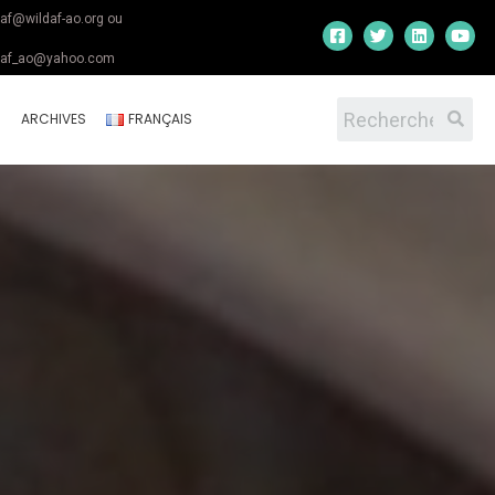
daf@wildaf-ao.org ou
daf_ao@yahoo.com
S
ARCHIVES
FRANÇAIS