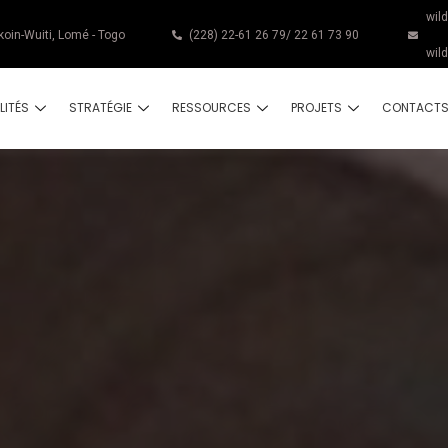
wil
koin-Wuiti, Lomé - Togo
(228) 22-61 26 79/ 22 61 73 90
wil
LITÉS
STRATÉGIE
RESSOURCES
PROJETS
CONTACT