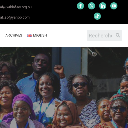
daf@wildaf-ao.org ou
daf_ao@yahoo.com
S
ARCHIVES
ENGLISH