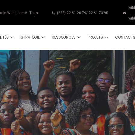
wil
koin-Wuiti, Lomé - Togo
(228) 22-61 26 79/ 22 61 73 90
wil
LITÉS
STRATÉGIE
RESSOURCES
PROJETS
CONTACT