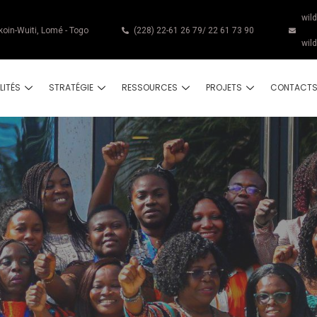
wil
koin-Wuiti, Lomé - Togo
(228) 22-61 26 79/ 22 61 73 90
wil
LITÉS
STRATÉGIE
RESSOURCES
PROJETS
CONTACT