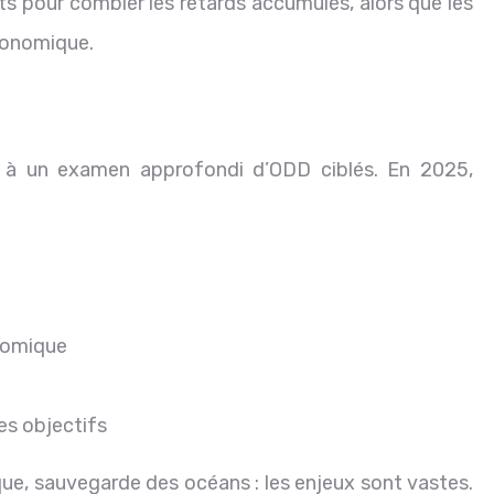
ts pour combler les retards accumulés, alors que les
économique.
à un examen approfondi d’ODD ciblés. En 2025,
onomique
des objectifs
que, sauvegarde des océans : les enjeux sont vastes.