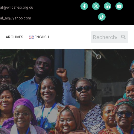
daf@wildaf-ao.org ou
daf_ao@yahoo.com
S
ARCHIVES
ENGLISH