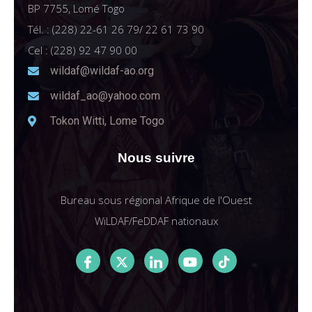
BP 7755, Lomé Togo
Tél. : (228) 22-61 26 79/ 22 61 73 90
Cel : (228) 92 47 90 00
wildaf@wildaf-ao.org
wildaf_ao@yahoo.com
Tokon Witti, Lome Togo
Nous suivre
Bureau sous régional Afrique de l'Ouest
WiLDAF/FeDDAF nationaux