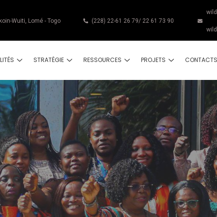
wil
koin-Wuiti, Lomé - Togo
(228) 22-61 26 79/ 22 61 73 90
wil
LITÉS
STRATÉGIE
RESSOURCES
PROJETS
CONTACT