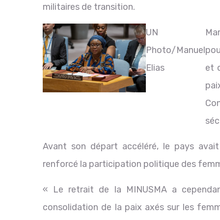
militaires de transition.
UN
Mar
Photo/Manuel
pou
Elias
et 
pai
Con
séc
Avant son départ accéléré, le pays avai
renforcé la participation politique des fem
« Le retrait de la MINUSMA a cependan
consolidation de la paix axés sur les femme