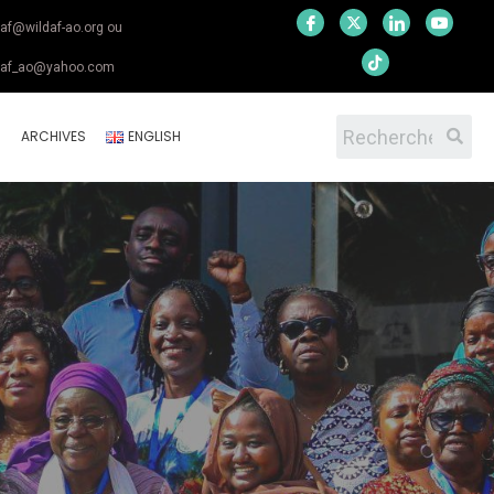
daf@wildaf-ao.org ou
daf_ao@yahoo.com
S
ARCHIVES
ENGLISH