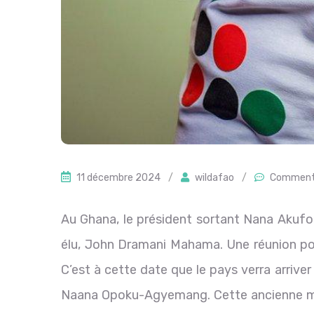
11 décembre 2024
/
wildafao
/
Comment
Au Ghana, le président sortant Nana Akuf
élu, John Dramani Mahama. Une réunion pour
C’est à cette date que le pays verra arrive
Naana Opoku-Agyemang. Cette ancienne min