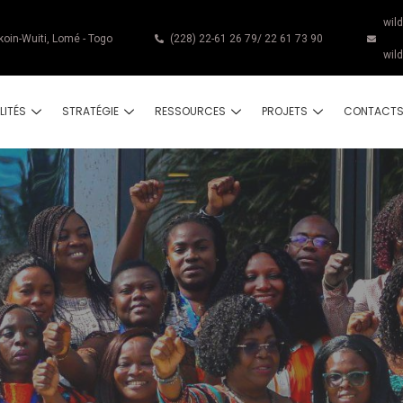
wil
koin-Wuiti, Lomé - Togo
(228) 22-61 26 79/ 22 61 73 90
wil
LITÉS
STRATÉGIE
RESSOURCES
PROJETS
CONTACT