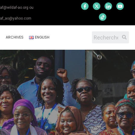
daf@wildaf-ao.org ou
daf_ao@yahoo.com
S
ARCHIVES
ENGLISH