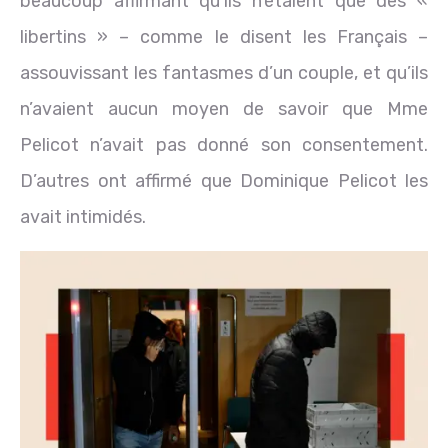
beaucoup affirmant qu’ils n’étaient que des «
libertins » – comme le disent les Français –
assouvissant les fantasmes d’un couple, et qu’ils
n’avaient aucun moyen de savoir que Mme
Pelicot n’avait pas donné son consentement.
D’autres ont affirmé que Dominique Pelicot les
avait intimidés.