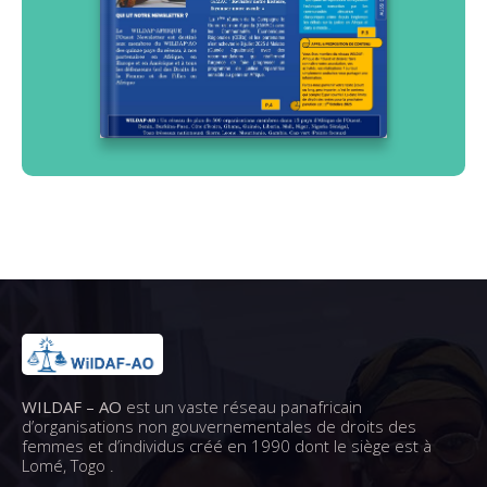
WILDAF – AO
est un vaste réseau panafricain
d’organisations non gouvernementales de droits des
femmes et d’individus créé en 1990 dont le siège est à
Lomé, Togo .