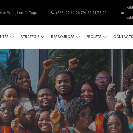
wil
koin-Wuiti, Lomé - Togo
(228) 22-61 26 79/ 22 61 73 90
wil
LITÉS
STRATÉGIE
RESSOURCES
PROJETS
CONTACT