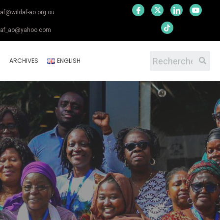
daf@wildaf-ao.org ou
daf_ao@yahoo.com
S
ARCHIVES
ENGLISH