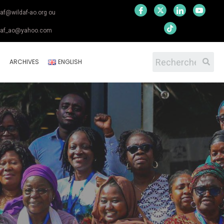
daf@wildaf-ao.org ou
daf_ao@yahoo.com
S
ARCHIVES
ENGLISH