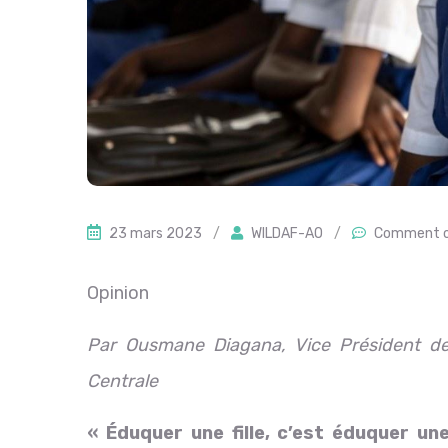
23 mars 2023
/
WILDAF-AO
/
Comment o
Opinion
Par Ousmane Diagana, Vice Président de 
Centrale
«
Éduquer une fille, c’est éduquer une