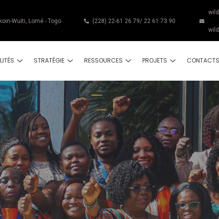
wil
koin-Wuiti, Lomé - Togo
(228) 22-61 26 79/ 22 61 73 90
wil
LITÉS
STRATÉGIE
RESSOURCES
PROJETS
CONTACT