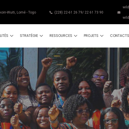
wil
koin-Wuiti, Lomé - Togo
(228) 22-61 26 79/ 22 61 73 90
wil
LITÉS
STRATÉGIE
RESSOURCES
PROJETS
CONTACT