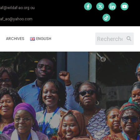
daf@wildaf-ao.org ou
daf_ao@yahoo.com
S
ARCHIVES
ENGLISH