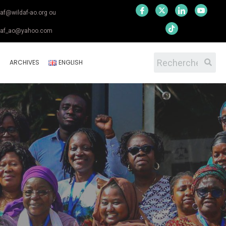
daf@wildaf-ao.org ou
daf_ao@yahoo.com
S
ARCHIVES
ENGLISH