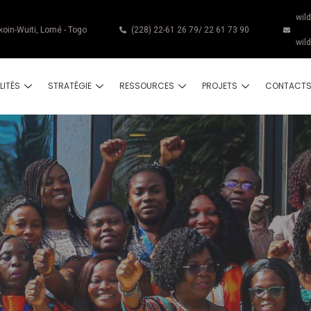
wil
koin-Wuiti, Lomé - Togo
(228) 22-61 26 79/ 22 61 73 90
wil
LITÉS
STRATÉGIE
RESSOURCES
PROJETS
CONTACT