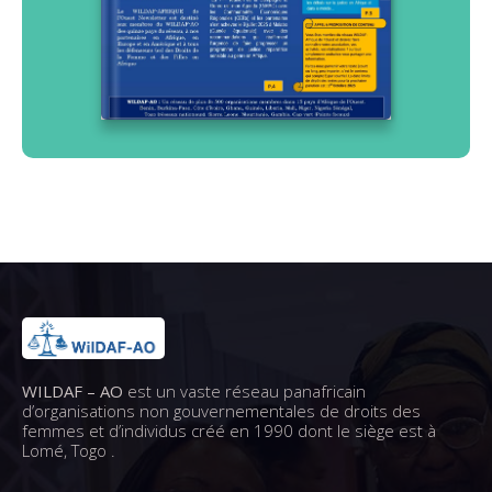
WILDAF – AO
est un vaste réseau panafricain
d’organisations non gouvernementales de droits des
femmes et d’individus créé en 1990 dont le siège est à
Lomé, Togo .