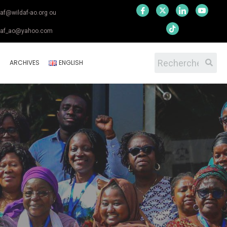
daf@wildaf-ao.org ou
daf_ao@yahoo.com
S
ARCHIVES
ENGLISH