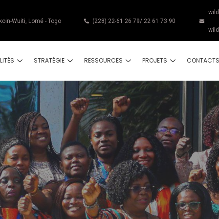
wil
koin-Wuiti, Lomé - Togo
(228) 22-61 26 79/ 22 61 73 90
wil
LITÉS
STRATÉGIE
RESSOURCES
PROJETS
CONTACT