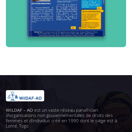
WILDAF – AO
est un vaste réseau panafricain
d’organisations non gouvernementales de droits des
femmes et d’individus créé en 1990 dont le siège est à
Lomé, Togo .