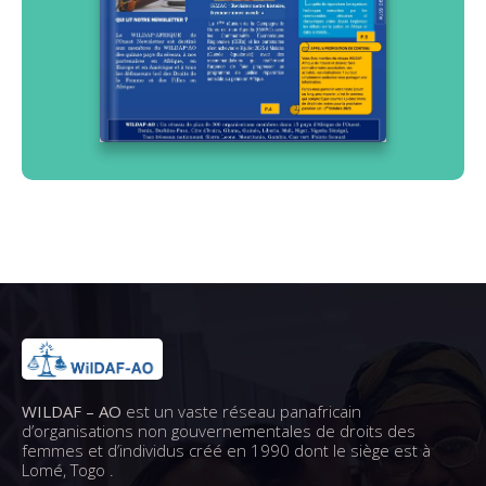
WILDAF – AO
est un vaste réseau panafricain
d’organisations non gouvernementales de droits des
femmes et d’individus créé en 1990 dont le siège est à
Lomé, Togo .