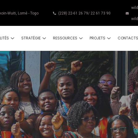
wil
koin-Wuiti, Lomé - Togo
(228) 22-61 26 79/ 22 61 73 90
wil
LITÉS
STRATÉGIE
RESSOURCES
PROJETS
CONTACT