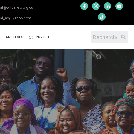
daf@wildaf-ao.org ou
daf_ao@yahoo.com
S
ARCHIVES
ENGLISH