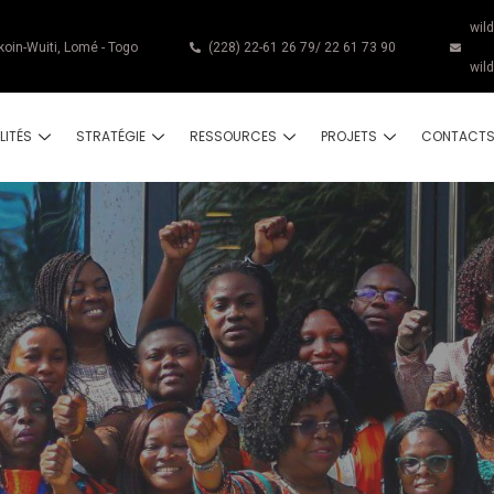
wil
koin-Wuiti, Lomé - Togo
(228) 22-61 26 79/ 22 61 73 90
wil
LITÉS
STRATÉGIE
RESSOURCES
PROJETS
CONTACT