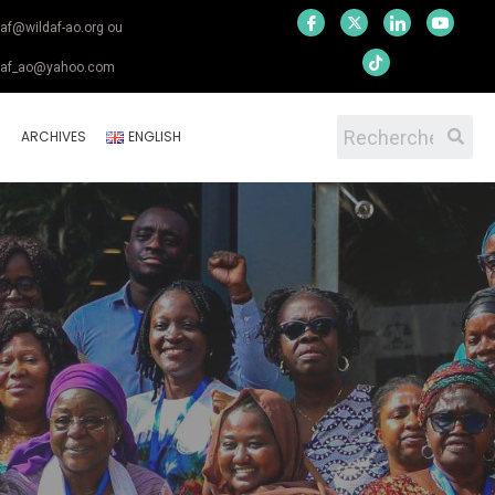
daf@wildaf-ao.org ou
daf_ao@yahoo.com
S
ARCHIVES
ENGLISH