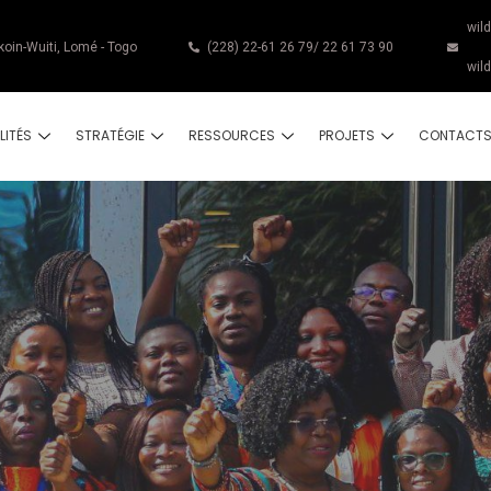
wil
koin-Wuiti, Lomé - Togo
(228) 22-61 26 79/ 22 61 73 90
wil
LITÉS
STRATÉGIE
RESSOURCES
PROJETS
CONTACT