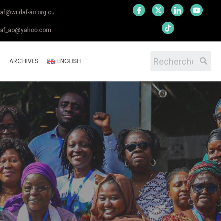
daf@wildaf-ao.org ou
daf_ao@yahoo.com
S
ARCHIVES
ENGLISH