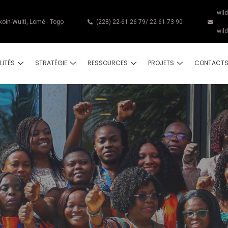
wil
koin-Wuiti, Lomé - Togo
(228) 22-61 26 79/ 22 61 73 90
wil
LITÉS
STRATÉGIE
RESSOURCES
PROJETS
CONTACT