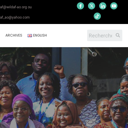
daf@wildaf-ao.org ou
daf_ao@yahoo.com
S
ARCHIVES
ENGLISH