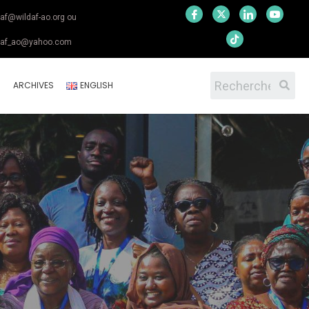
daf@wildaf-ao.org ou
daf_ao@yahoo.com
S
ARCHIVES
ENGLISH