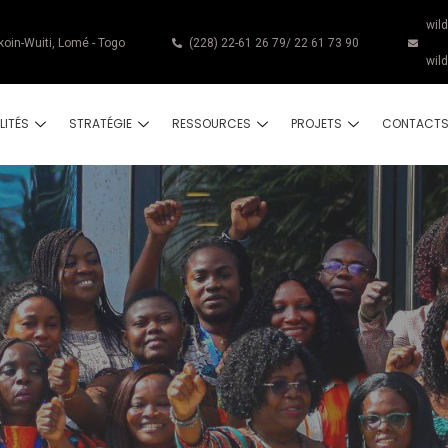
wil
koin-Wuiti, Lomé - Togo
(228) 22-61 26 79/ 22 61 73 90
wil
LITÉS
STRATÉGIE
RESSOURCES
PROJETS
CONTACT