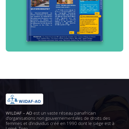
WILDAF – AO
est un vaste réseau panafricain
d’organisations non gouvernementales de droits des
femmes et d’individus créé en 1990 dont le siège est à
Lomé, Togo .