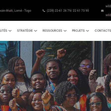
wil
koin-Wuiti, Lomé - Togo
(228) 22-61 26 79/ 22 61 73 90
wil
LITÉS
STRATÉGIE
RESSOURCES
PROJETS
CONTACT