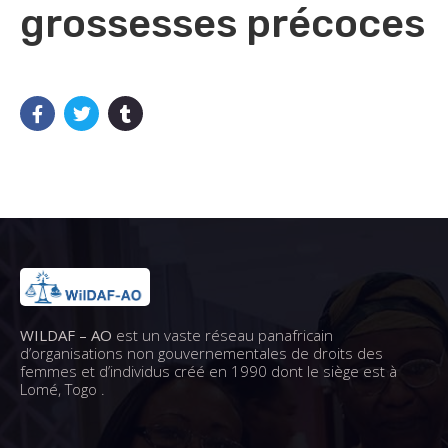
grossesses précoces
WILDAF – AO
est un vaste réseau panafricain
d’organisations non gouvernementales de droits des
femmes et d’individus créé en 1990 dont le siège est à
Lomé, Togo .