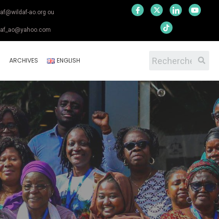
daf@wildaf-ao.org ou
daf_ao@yahoo.com
S
ARCHIVES
ENGLISH