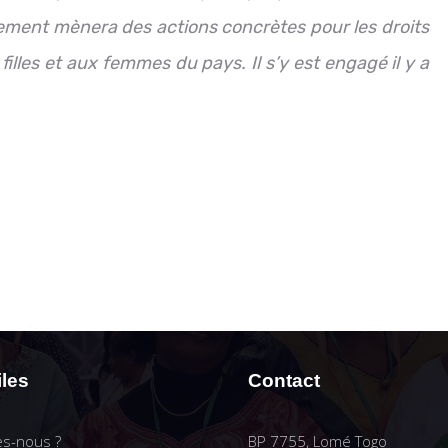
rnement mènera des actions concrètes pour les droits
illes et aux femmes du pays. Il s’y est engagé il y a
iles
Contact
s-nous ?
BP 7755, Lomé Togo