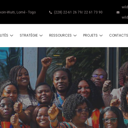
wil
koin-Wuiti, Lomé - Togo
(228) 22-61 26 79/ 22 61 73 90
wil
LITÉS
STRATÉGIE
RESSOURCES
PROJETS
CONTACT