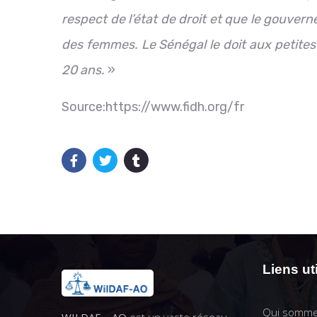
respect de l’état de droit et que le gouve
des femmes. Le Sénégal le doit aux petites f
20 ans.
»
Source:https://www.fidh.org/fr
Liens ut
Qui somme
WILDAF – AO
est un vaste réseau