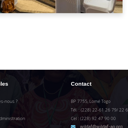
iles
Contact
s-nous ?
BP 7755, Lomé Togo
Tél. : (228) 22-61 26 79/ 22 
dministration
Cel : (228) 92 47 90 00
wildaf@wildaf-ao.org