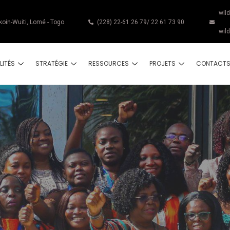
wil
koin-Wuiti, Lomé - Togo
(228) 22-61 26 79/ 22 61 73 90
wil
LITÉS
STRATÉGIE
RESSOURCES
PROJETS
CONTACT