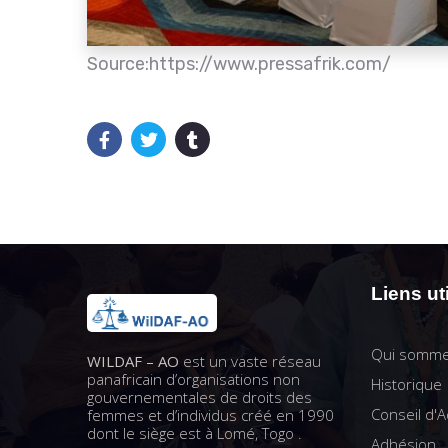
Source:https://www.pressafrik.com/
Liens ut
Qui somme
WILDAF – AO
est un vaste réseau
panafricain d’organisations non
Historique
gouvernementales de droits des
Conseil d'A
femmes et d’individus créé en 1990
dont le siège est à Lomé, Togo .
Adhésion