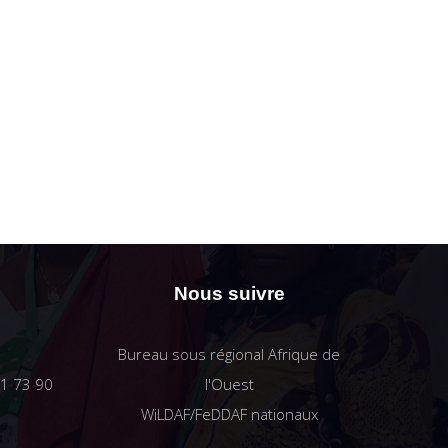
Nous suivre
Bureau sous régional Afrique de
61 73 90
l'Ouest
WiLDAF/FeDDAF nationaux