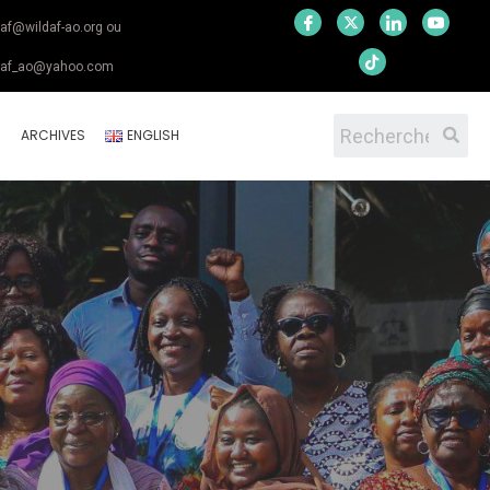
daf@wildaf-ao.org ou
daf_ao@yahoo.com
S
ARCHIVES
ENGLISH