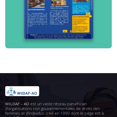
WILDAF – AO
est un vaste réseau panafricain
d’organisations non gouvernementales de droits des
femmes et d’individus créé en 1990 dont le siège est à