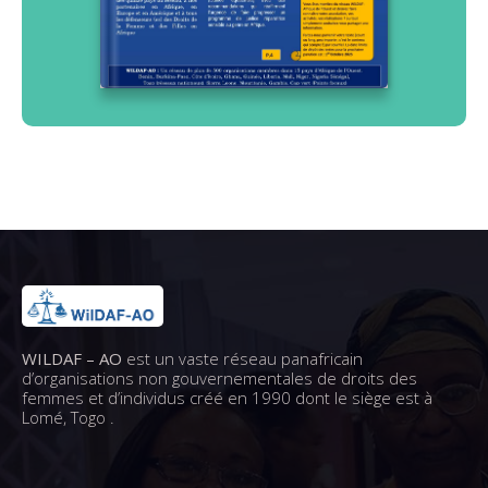
WILDAF – AO
est un vaste réseau panafricain
d’organisations non gouvernementales de droits des
femmes et d’individus créé en 1990 dont le siège est à
Lomé, Togo .