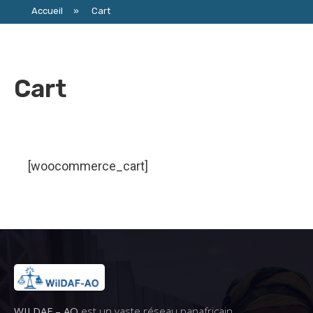
Accueil
»
Cart
Cart
[woocommerce_cart]
WILDAF – AO
est un vaste réseau panafricain