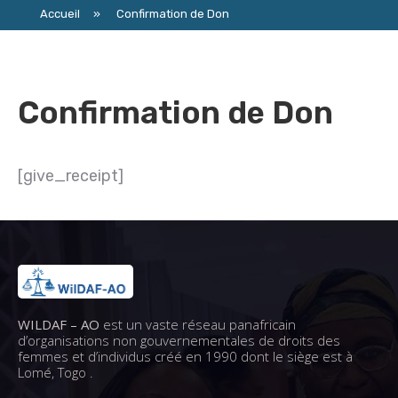
Accueil
»
Confirmation de Don
Confirmation de Don
[give_receipt]
WILDAF – AO
est un vaste réseau panafricain
d’organisations non gouvernementales de droits des
femmes et d’individus créé en 1990 dont le siège est à
Lomé, Togo .