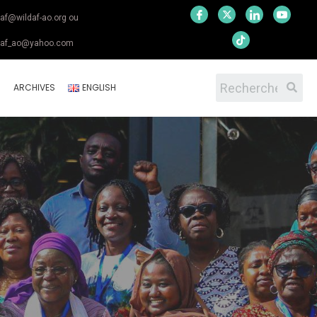
daf@wildaf-ao.org ou
daf_ao@yahoo.com
S
ARCHIVES
ENGLISH