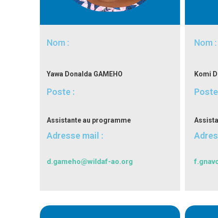
Nom :
Nom :
Yawa Donalda GAMEHO
Komi D
Poste :
Poste 
Assistante au programme
Assist
Adresse mail :
Adres
d.gameho@wildaf-ao.org
f.gnav