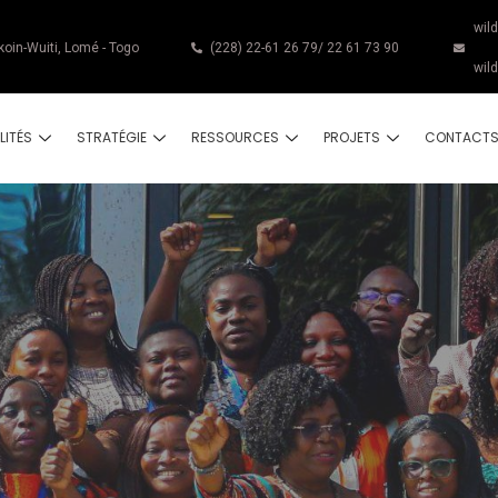
wil
koin-Wuiti, Lomé - Togo
(228) 22-61 26 79/ 22 61 73 90
wil
LITÉS
STRATÉGIE
RESSOURCES
PROJETS
CONTACT