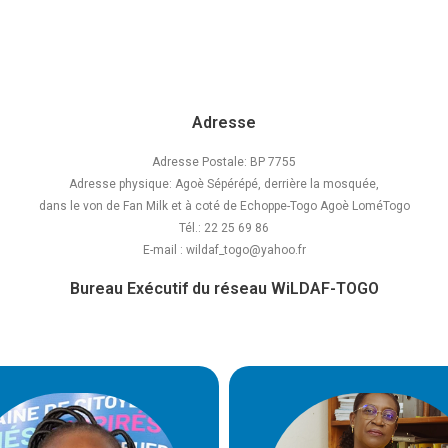
Adresse
Adresse Postale: BP 7755
Adresse physique: Agoè Sépérépé, derrière la mosquée,
dans le von de Fan Milk et à coté de Echoppe-Togo Agoè LoméTogo
Tél.: 22 25 69 86
E-mail : wildaf_togo@yahoo.fr
Bureau Exécutif du réseau WiLDAF-TOGO