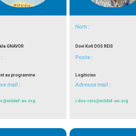
Nom :
éla
GNAVOR
Dovi Kofi DOS REIS
:
Poste :
ant au programme
Logiticien
se mail :
Adresse mail :
or@wildaf-ao.org
i.dos-reis@wildaf-ao.org