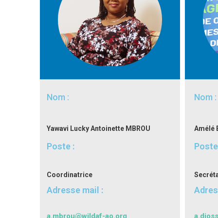
Nom :
Nom :
Yawavi Lucky
Antoinette MBROU
Amélé
Poste :
Poste 
Coordinatrice
Secréta
Adresse mail :
Adres
a.mbrou@wildaf-ao.org
a.djos