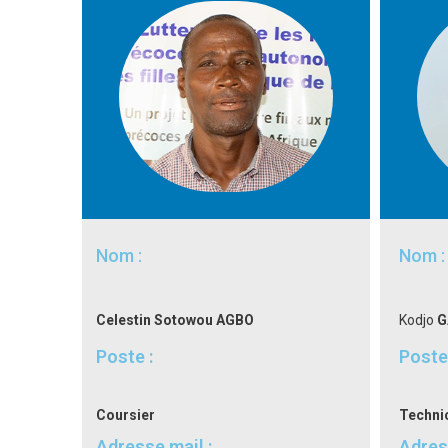
Nom :
Nom :
Celestin Sotowou AGBO
Kodjo
G
Poste :
Poste 
Coursier
Technic
Adresse mail :
Adres