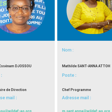
Nom :
 Essénam DJOSSOU
Mathilde SANT-ANNA ATTOH
:
Poste :
ire de Direction
Chef Programme
se mail :
Adresse mail :
sou@wildaf-ao.org
m.sant.anna@wildaf-ao.org