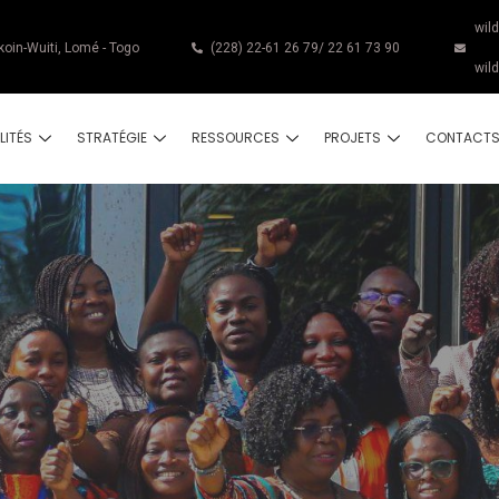
wil
koin-Wuiti, Lomé - Togo
(228) 22-61 26 79/ 22 61 73 90
wil
LITÉS
STRATÉGIE
RESSOURCES
PROJETS
CONTACT