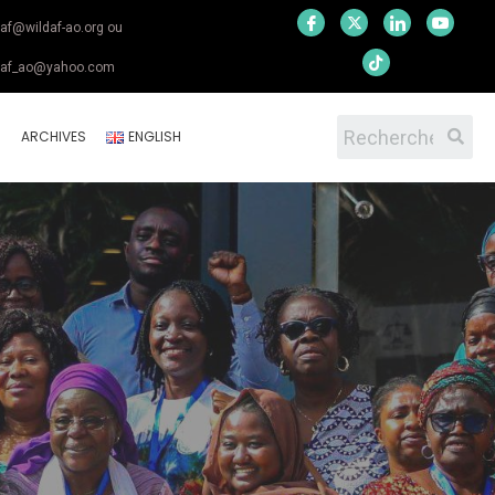
daf@wildaf-ao.org ou
daf_ao@yahoo.com
S
ARCHIVES
ENGLISH