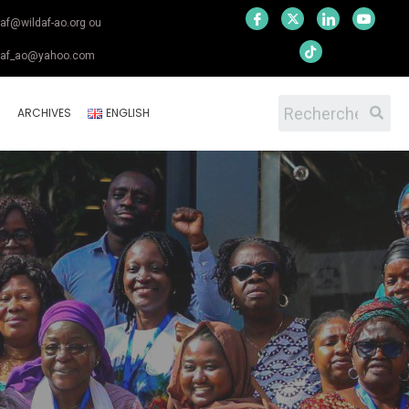
daf@wildaf-ao.org ou
daf_ao@yahoo.com
S
ARCHIVES
ENGLISH