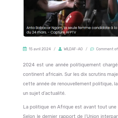
15 avril 2024
/
WILDAF-AO
/
Comment of
2024 est une année politiquement chargée
continent africain. Sur les dix scrutins maj
cette année de renouvellement politique, l
un sujet d’actualité.
La politique en Afrique est avant tout un
Selon le dernier rapport de l’Union interp