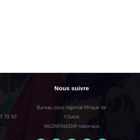
Nous suivre
Bureau sous régional Afrique de
61 73 90
l'Ouest
WiLDAF/FeDDAF nationaux