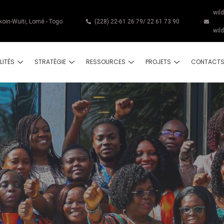
wil
koin-Wuiti, Lomé - Togo
(228) 22-61 26 79/ 22 61 73 90
wil
LITÉS
STRATÉGIE
RESSOURCES
PROJETS
CONTACT