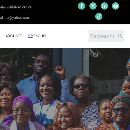
daf@wildaf-ao.org ou
daf_ao@yahoo.com
S
ARCHIVES
ENGLISH