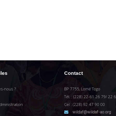
iles
Contact
s-nous ?
BP 7755, Lomé Togo
Tél. : (228) 22-61 26 79/ 22 
dministration
Cel : (228) 92 47 90 00
wildaf@wildaf-ao.org