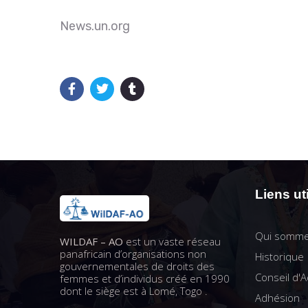
News.un.org
Liens ut
Qui somme
WILDAF – AO
est un vaste réseau
panafricain d’organisations non
Historique
gouvernementales de droits des
Conseil d'A
femmes et d’individus créé en 1990
dont le siège est à Lomé, Togo .
Adhésion