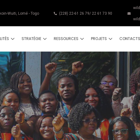
wil
koin-Wuiti, Lomé - Togo
(228) 22-61 26 79/ 22 61 73 90
wil
LITÉS
STRATÉGIE
RESSOURCES
PROJETS
CONTACT