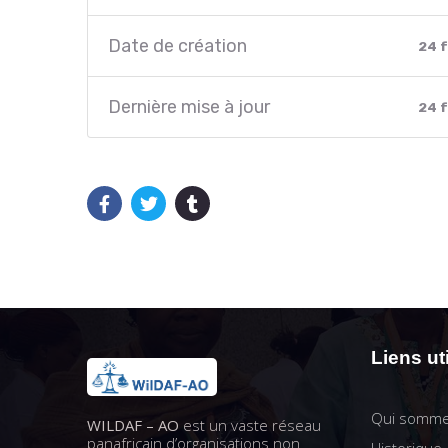
Date de création
24 f
Dernière mise à jour
24 f
Liens ut
Qui somme
WILDAF – AO
est un vaste réseau
panafricain d’organisations non
Historique