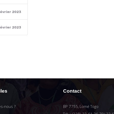
évrier 2023
évrier 2023
iles
Contact
s-nous ?
BP 7755, Lomé Togo
Tél. : (228) 22-61 26 79/ 22 