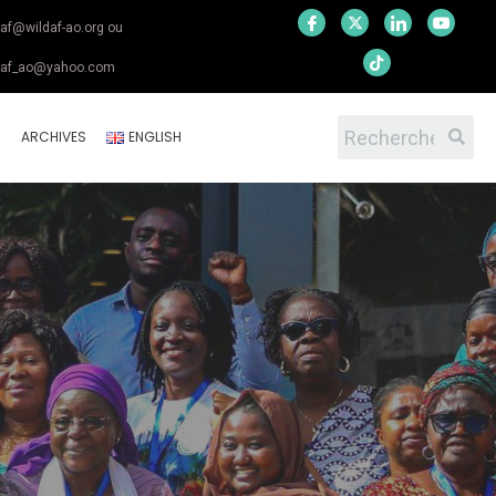
daf@wildaf-ao.org ou
daf_ao@yahoo.com
S
ARCHIVES
ENGLISH