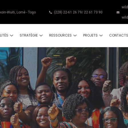
wil
koin-Wuiti, Lomé - Togo
(228) 22-61 26 79/ 22 61 73 90
wil
LITÉS
STRATÉGIE
RESSOURCES
PROJETS
CONTACT