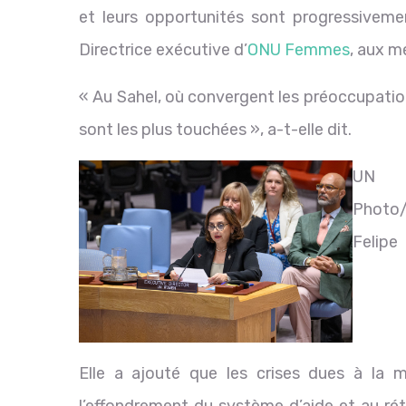
et leurs opportunités sont progressiveme
Directrice exécutive d’
ONU Femmes
, aux m
« Au Sahel, où convergent les préoccupation
sont les plus touchées », a-t-elle dit.
UN
Photo
Felipe
Elle a ajouté que les crises dues à la m
l’effondrement du système d’aide et au ré