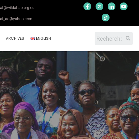
daf@wildaf-ao.org ou
daf_ao@yahoo.com
S
ARCHIVES
ENGLISH