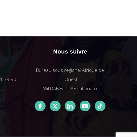
Nous suivre
Bureau sous régional Afrique de
61 73 90
l'Ouest
WiLDAF/FeDDAF nationaux