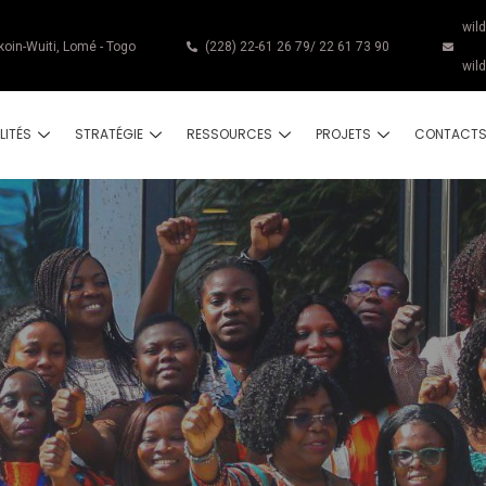
wil
koin-Wuiti, Lomé - Togo
(228) 22-61 26 79/ 22 61 73 90
wil
LITÉS
STRATÉGIE
RESSOURCES
PROJETS
CONTACT