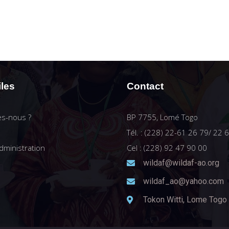
iles
Contact
s-nous ?
BP 7755, Lomé Togo
Tél. : (228) 22-61 26 79/ 22 
dministration
Cel : (228) 92 47 90 00
wildaf@wildaf-ao.org
wildaf_ao@yahoo.com
Tokon Witti, Lome Togo