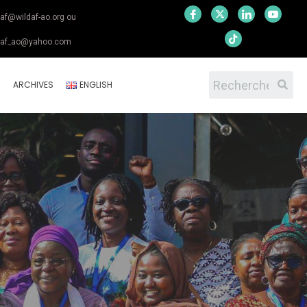
daf@wildaf-ao.org ou
daf_ao@yahoo.com
S
ARCHIVES
ENGLISH