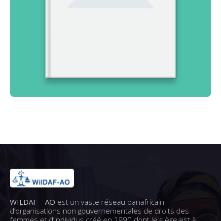
WILDAF – AO
est un vaste réseau panafricain
d’organisations non gouvernementales de droits des
femmes et d’individus créé en 1990 dont le siège est à