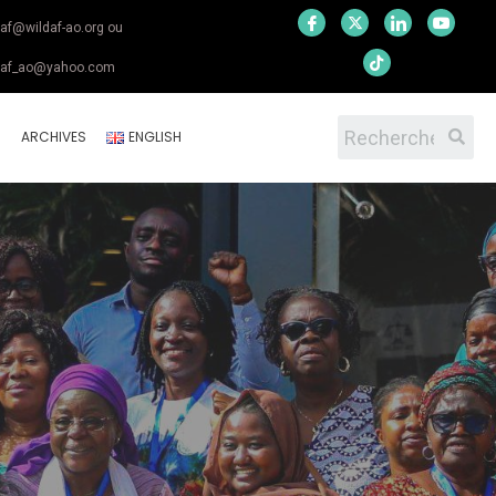
daf@wildaf-ao.org ou
daf_ao@yahoo.com
S
ARCHIVES
ENGLISH