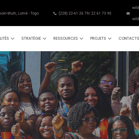
wil
koin-Wuiti, Lomé - Togo
(228) 22-61 26 79/ 22 61 73 90
wil
LITÉS
STRATÉGIE
RESSOURCES
PROJETS
CONTACT