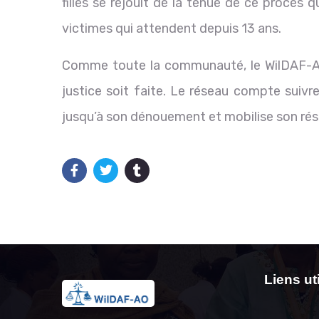
filles se réjouit de la tenue de ce procès 
victimes qui attendent depuis 13 ans.
Comme toute la communauté, le WilDAF-AO
justice soit faite. Le réseau compte suivr
jusqu’à son dénouement et mobilise son rése
Liens ut