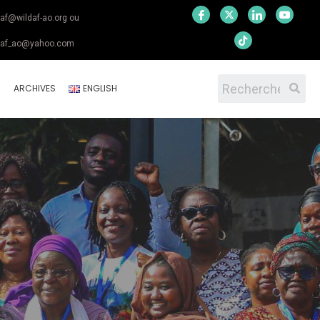
daf@wildaf-ao.org ou
daf_ao@yahoo.com
S
ARCHIVES
ENGLISH