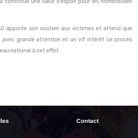
qui constitue une lueur d’espoir pour les nombreuses
 apporte son soutien aux victimes et attend que
e avec grande attention et un vif intérêt ce procès
au national à cet effet.
iles
Contact