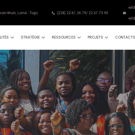
wil
koin-Wuiti, Lomé - Togo
(228) 22-61 26 79/ 22 61 73 90
wil
LITÉS
STRATÉGIE
RESSOURCES
PROJETS
CONTACT