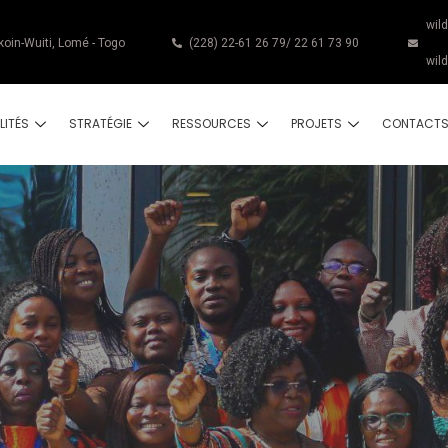
wil
koin-Wuiti, Lomé - Togo
(228) 22-61 26 79/ 22 61 73 90
wil
LITÉS
STRATÉGIE
RESSOURCES
PROJETS
CONTACT