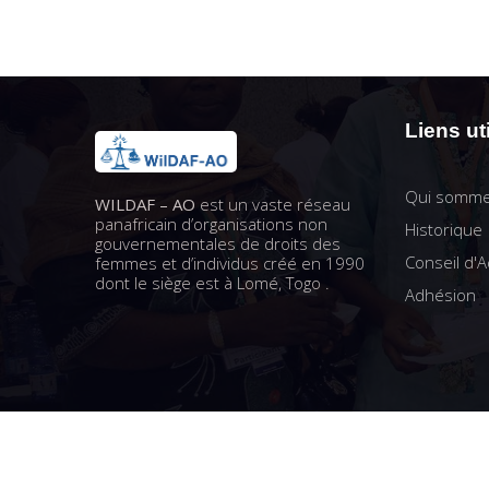
Liens ut
Qui somme
WILDAF – AO
est un vaste réseau
panafricain d’organisations non
Historique
gouvernementales de droits des
Conseil d'A
femmes et d’individus créé en 1990
dont le siège est à Lomé, Togo .
Adhésion
Copyright © 2022 WiLDAF-AO. Tous droits réservés Powered by
I-