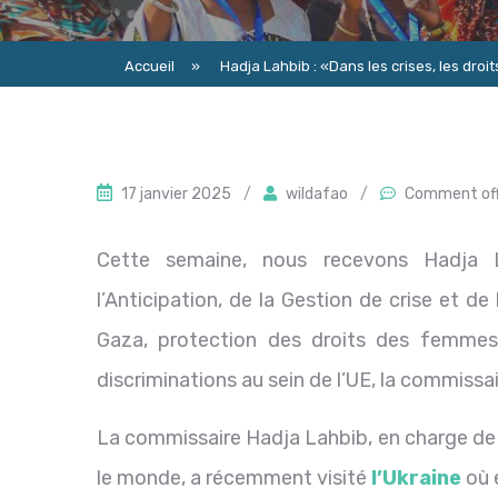
Accueil
»
Hadja Lahbib : «Dans les crises, les dr
17 janvier 2025
/
wildafao
/
Comment of
Cette semaine, nous recevons Hadja 
l’Anticipation, de la Gestion de crise et de
Gaza, protection des droits des femmes 
discriminations au sein de l’UE, la commissai
La commissaire Hadja Lahbib, en charge de 
le monde, a récemment visité
l’Ukraine
où e