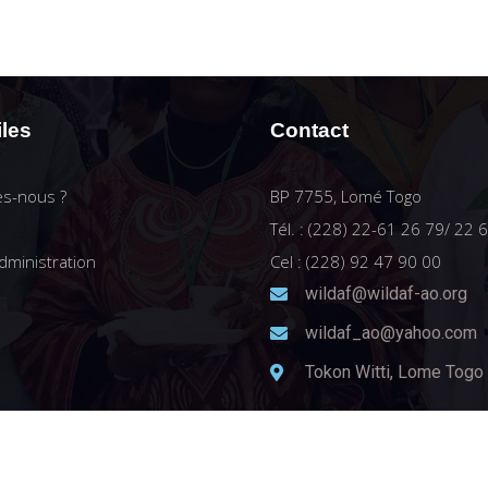
iles
Contact
s-nous ?
BP 7755, Lomé Togo
Tél. : (228) 22-61 26 79/ 22 
dministration
Cel : (228) 92 47 90 00
wildaf@wildaf-ao.org
wildaf_ao@yahoo.com
Tokon Witti, Lome Togo
MEDIA CONSULTING