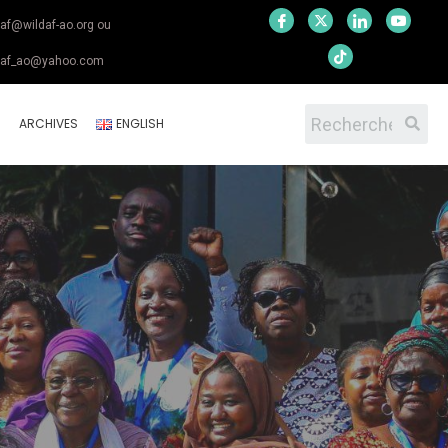
daf@wildaf-ao.org ou
daf_ao@yahoo.com
S
ARCHIVES
ENGLISH