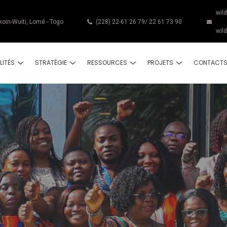
wil
koin-Wuiti, Lomé - Togo
(228) 22-61 26 79/ 22 61 73 90
wil
LITÉS
STRATÉGIE
RESSOURCES
PROJETS
CONTACT