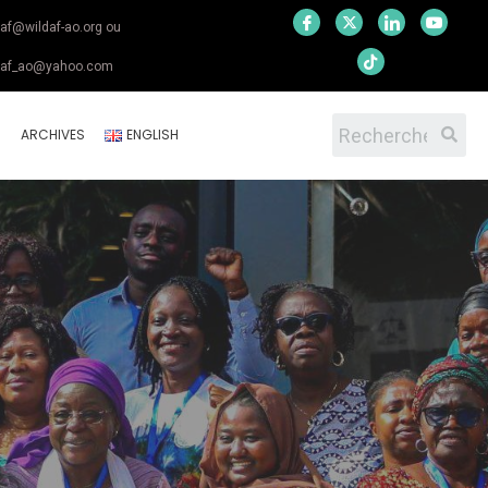
daf@wildaf-ao.org ou
daf_ao@yahoo.com
S
ARCHIVES
ENGLISH