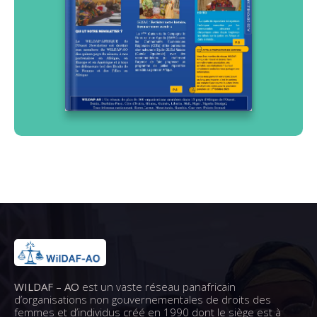
WILDAF – AO
est un vaste réseau panafricain
d’organisations non gouvernementales de droits des
femmes et d’individus créé en 1990 dont le siège est à