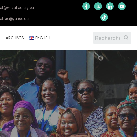
daf@wildaf-ao.org ou
daf_ao@yahoo.com
S
ARCHIVES
ENGLISH