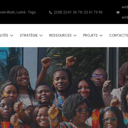
wil
koin-Wuiti, Lomé - Togo
(228) 22-61 26 79/ 22 61 73 90
wil
LITÉS
STRATÉGIE
RESSOURCES
PROJETS
CONTACT