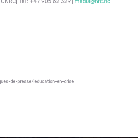
 CNRC| Tel : +47 905 62 329 |
media@nrc.no
ques-de-presse/leducation-en-crise