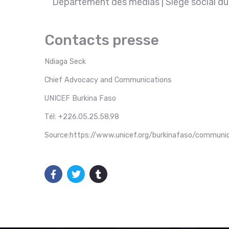
Département des médias | Siège social du
Contacts presse
Ndiaga Seck
Chief Advocacy and Communications
UNICEF Burkina Faso
Tél:
+226.05.25.58.98
Source:https://www.unicef.org/burkinafaso/communi